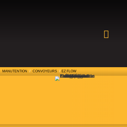
MANUTENTION
/
CONVOYEURS
/
EZ FLOW
EZ FLOW
Convoyeurs à chaîne rond