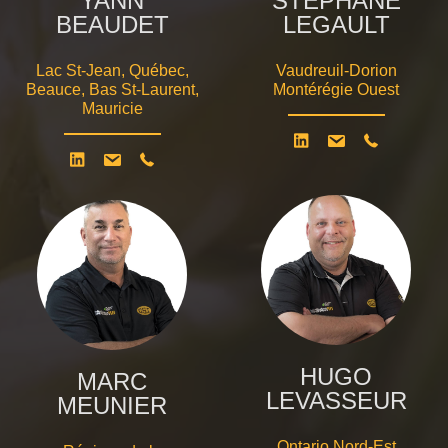
YANN
STÉPHANE
BEAUDET
LEGAULT
Lac St-Jean, Québec,
Vaudreuil-Dorion
Beauce, Bas St-Laurent,
Montérégie Ouest
Mauricie
HUGO
MARC
LEVASSEUR
MEUNIER
Ontario Nord-Est