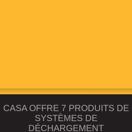
SYSTÈMES DE
DÉCHARGEMENT
Reconnus pour leur finesse dans les élévateurs,
les usines de transformation et les fermes du
monde entier, nos systèmes de déchargement
maximisent en douceur la préservation de la
qualité des grains tout en étant rapide et efficace.
CASA OFFRE 7 PRODUITS DE
SYSTÈMES DE
DÉCHARGEMENT