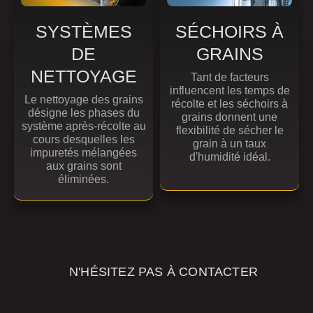
SYSTÈMES
SÉCHOIRS À
DE
GRAINS
NETTOYAGE
Tant de facteurs
influencent les temps de
Le nettoyage des grains
récolte et les séchoirs à
désigne les phases du
grains donnent une
système après-récolte au
flexibilité de sécher le
cours desquelles les
grain à un taux
impuretés mélangées
d'humidité idéal.
aux grains sont
éliminées.
N'HÉSITEZ PAS À CONTACTER
NOS