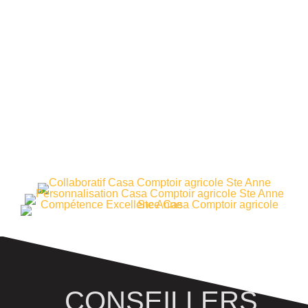
solutions intégrées sont constants au
quotidien pour offrir des outils performants et
conçus pour diriger nos clients vers le
succès!
Faire partie de la grande famille de CASA,
c’est contribuer à un projet « plus grand que
nature » en alliant l’engagement et la
persévérance de notre entreprise, avec la
passion d’une équipe dynamique, la
collaboration de tous et ce petit grain de folie
qui fait toute la différence.
CONSEILLERS