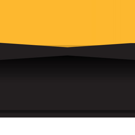
Compétence, excellence et engagement, les gens
de coeur de la grande famille de Casa sont à
l’écoute de vos besoins et unis dans un objectif
commun – Offrir un service sans égal avec de
l’équipement agricole des
plus performant et durable !
PHILOSOPHIE
NOS CONSEILLERS
LA DIRECTION
NOTRE HISTOIRE
PHILOSOPHIE